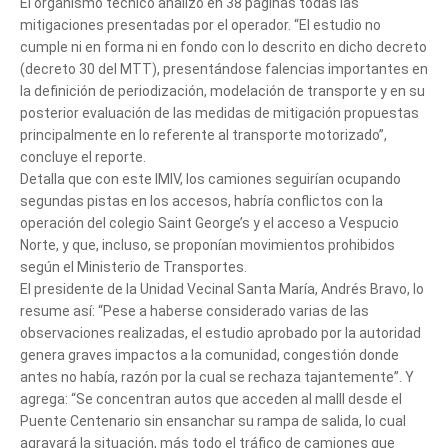
El organismo técnico analizó en 38 páginas todas las
mitigaciones presentadas por el operador. “El estudio no
cumple ni en forma ni en fondo con lo descrito en dicho decreto
(decreto 30 del MTT), presentándose falencias importantes en
la definición de periodización, modelación de transporte y en su
posterior evaluación de las medidas de mitigación propuestas
principalmente en lo referente al transporte motorizado”,
concluye el reporte.
Detalla que con este IMIV, los camiones seguirían ocupando
segundas pistas en los accesos, habría conflictos con la
operación del colegio Saint George’s y el acceso a Vespucio
Norte, y que, incluso, se proponían movimientos prohibidos
según el Ministerio de Transportes.
El presidente de la Unidad Vecinal Santa María, Andrés Bravo, lo
Tell us, how
resume así: “Pese a haberse considerado varias de las
observaciones realizadas, el estudio aprobado por la autoridad
can we help you?
genera graves impactos a la comunidad, congestión donde
antes no había, razón por la cual se rechaza tajantemente”. Y
agrega: “Se concentran autos que acceden al malll desde el
Puente Centenario sin ensanchar su rampa de salida, lo cual
agravará la situación, más todo el tráfico de camiones que