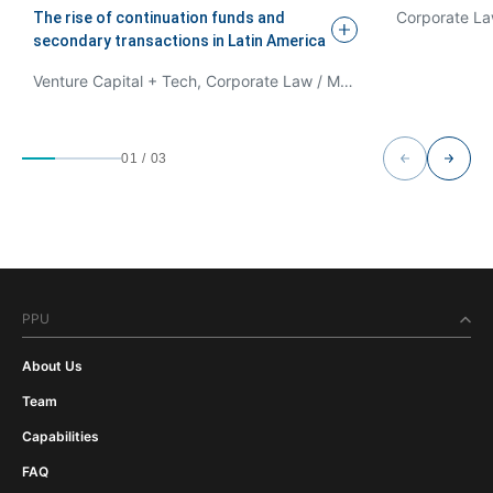
Corporate La
The rise of continuation funds and
secondary transactions in Latin
America
Venture Capital + Tech, Corporate Law / M&A
01
/
03
PPU
About Us
Team
Capabilities
FAQ