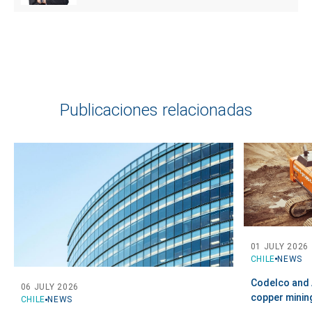
Publicaciones relacionadas
01 JULY 2026
CHILE
NEWS
Codelco and 
06 JULY 2026
copper minin
CHILE
NEWS