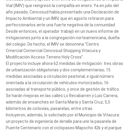
Vial (IMIV) que reingresó la compañía en enero. Ya en julio del
año pasado, Cencosud había presentado una Declaración de
Impacto Ambiental y un IMIV, que en agosto retiraron para
perfeccionarlos ante una fuerte negativa de la comunidad.
Desde entonces, el operador trabajó en un nuevo informe de
mitigaciones junto a la congregación norteamericana, dueña
del colegio. De hecho, el IMIV se denomina “Centro
Cmercial Comercial Cencosud Shopping Vitacura y
Modificación Acceso Terreno Holy Cross”.
El proyecto incluye ahora 62 medidas de mitigación: tres obras
de urbanización obligatorias y dos complementarias; 15
medidas asociadas a circulación peatonal, e igual número
orientada a la circulación de vehículos motorizados; 16
asociadas al transporte público, y once de gestión de tráfico.
Se harán mejoras en las calles Lo Recabarren y Luis Carrera,
además de ensanches en Santa María y Santa Cruz; 5,5
kilómetros de ciclovías, pasarelas, entre otras.
Incluyeron, además, lo solicitado por el Municipio de Vitacura:
un proyecto de ingeniería de detalle para unir la pasarela de
Puente Centenario con el ciclopaseo Mapocho 42k y el parque