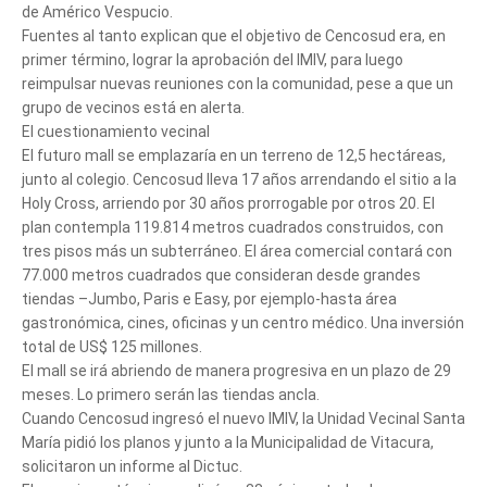
de Américo Vespucio.
Fuentes al tanto explican que el objetivo de Cencosud era, en
primer término, lograr la aprobación del IMIV, para luego
reimpulsar nuevas reuniones con la comunidad, pese a que un
grupo de vecinos está en alerta.
El cuestionamiento vecinal
El futuro mall se emplazaría en un terreno de 12,5 hectáreas,
junto al colegio. Cencosud lleva 17 años arrendando el sitio a la
Holy Cross, arriendo por 30 años prorrogable por otros 20. El
plan contempla 119.814 metros cuadrados construidos, con
tres pisos más un subterráneo. El área comercial contará con
77.000 metros cuadrados que consideran desde grandes
tiendas –Jumbo, Paris e Easy, por ejemplo-hasta área
gastronómica, cines, oficinas y un centro médico. Una inversión
total de US$ 125 millones.
El mall se irá abriendo de manera progresiva en un plazo de 29
meses. Lo primero serán las tiendas ancla.
Cuando Cencosud ingresó el nuevo IMIV, la Unidad Vecinal Santa
María pidió los planos y junto a la Municipalidad de Vitacura,
solicitaron un informe al Dictuc.