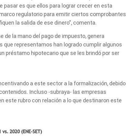
e pasar es que ellos para lograr crecer en esta
el marco regulatorio para emitir ciertos comprobantes
fiquen la salida de ese dinero”, comenta.
ne de la mano del pago de impuesto, genera
los que representamos han logrado cumplir algunos
un préstamo hipotecario que se les brindó por ser
uencers en Perú y del pedido de tributar de la
incentivando a este sector a la formalización, debido
contenidos. Incluso -subraya- las empresas
n este rubro con relación a lo que destinaron este
Perú y del pedido de tributar de la Sunat?
Tell us, how