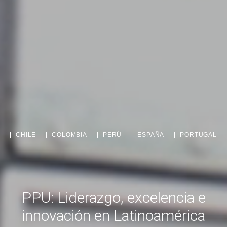
CHILE
COLOMBIA
PERÚ
ESPAÑA
PORTUGAL
PPU: Liderazgo, excelencia e
innovación en Latinoamérica