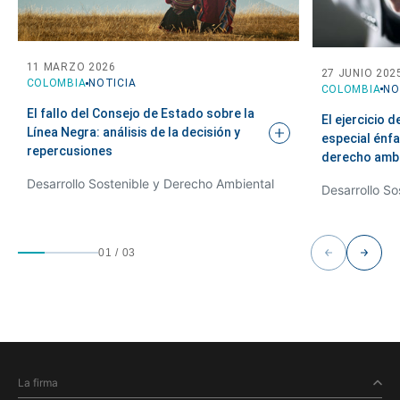
11 MARZO 2026
27 JUNIO 202
COLOMBIA
NOTICIA
COLOMBIA
NO
El fallo del Consejo de Estado sobre la
El ejercicio 
Línea Negra: análisis de la decisión y
especial énfa
repercusiones
derecho
ambi
Desarrollo Sostenible y Derecho Ambiental
Desarrollo So
01
/
03
La firma