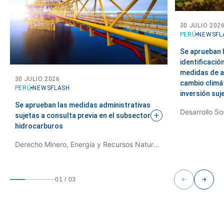
30 JULIO 202
PERÚ
NEWSFL
Se aprueban l
identificació
medidas de ad
30 JULIO 2026
cambio climá
PERÚ
NEWSFLASH
inversión suj
Se aprueban las medidas administrativas
Desarrollo So
sujetas a consulta previa en el subsector
hidrocarburos
Derecho Minero, Energía y Recursos Naturales, Desarrollo Sostenible y Derecho Ambiental
01
/
03