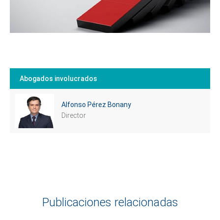
Abogados involucrados
Alfonso Pérez Bonany
Cuéntanos, ¿Cómo
Director
te podemos ayudar?
Publicaciones relacionadas