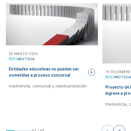
25 MARZO 2026
PERÚ
NOTICIA
Entidades educativas no pueden ser
19 DICIEMBRE
sometidas a proceso
concursal
PERÚ
NOTICI
Insolvencia, concursal y reestructuración
Proyecto de 
ingrese a pr
Insolvencia, 
01
/
03