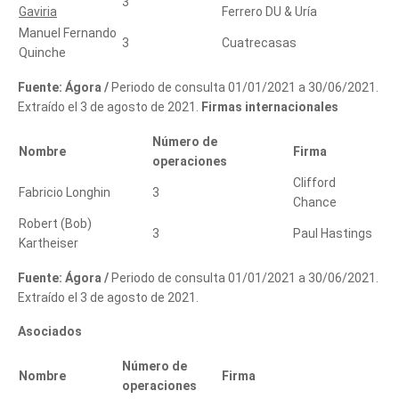
3
Gaviria
Ferrero DU & Uría
Manuel Fernando
3
Cuatrecasas
Quinche
Fuente: Ágora /
Periodo de consulta 01/01/2021 a 30/06/2021.
Cuéntanos, ¿Cómo
Extraído el 3 de agosto de 2021.
Firmas internacionales
Número de
te podemos ayudar?
Nombre
Firma
operaciones
Clifford
Fabricio Longhin
3
Chance
Robert (Bob)
3
Paul Hastings
Kartheiser
Fuente: Ágora /
Periodo de consulta 01/01/2021 a 30/06/2021.
Extraído el 3 de agosto de 2021.
Asociados
Número de
Nombre
Firma
operaciones