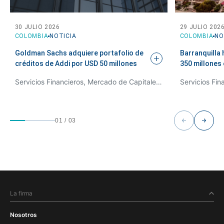
30 JULIO 2026
29 JULIO 202
COLOMBIA
NOTICIA
COLOMBIA
NO
Goldman Sachs adquiere portafolio de
Barranquilla 
créditos de Addi por USD 50
millones
350 millones
Servicios Financieros, Mercado de Capitales y Derecho Bancario
01
/
03
La firma
Nosotros