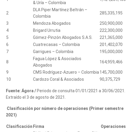
& Uría – Colombia
DLA Piper Martínez Beltrán –
2
285,335,195
Colombia
3
Mendoza Abogados
250,900,000
4
Brigard Urrutia
222,300,000
5
Gómez-Pinzón Abogados S.A.S.
221,365,000
6
Cuatrecasas – Colombia
201,402,070
7
Garrigues – Colombia
195,000,000
Fagua López & Asociados
8
164,959,466
Abogados
9
CMS Rodríguez-Azuero – Colombia
145,700,000
10
Cardozo Coral & Asociados
90,375,729
Fuente: Ágora /
Periodo de consulta 01/01/2021 a 30/06/2021.
Extraído el 3 de agosto de 2021.
Clasificación por número de operaciones
(Primer semestre
2021)
Clasificación
Firma
Operaciones