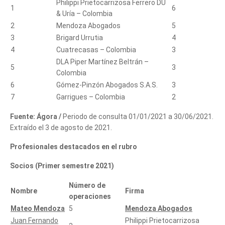
Philippi Prietocarrizosa Ferrero DU
1
6
& Uría – Colombia
2
Mendoza Abogados
5
3
Brigard Urrutia
4
4
Cuatrecasas – Colombia
3
DLA Piper Martínez Beltrán –
5
3
Colombia
6
Gómez-Pinzón Abogados S.A.S.
3
7
Garrigues – Colombia
2
Fuente: Ágora /
Periodo de consulta 01/01/2021 a 30/06/2021.
Extraído el 3 de agosto de 2021.
Profesionales destacados en el rubro
Socios (Primer semestre 2021)
Número de
Nombre
Firma
operaciones
Mateo Mendoza
5
Mendoza Abogados
Juan Fernando
Philippi Prietocarrizosa