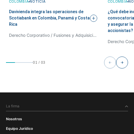
COLOMBIA
NOTICIA
COLOMBIA
NO
Davivienda integra las operaciones de
¿Qué debe inc
Scotiabank en Colombia, Panamá y Costa
convocatoria 
Rica
y asegurar la
accionistas?
Derecho Corporativo / Fusiones y Adquisiciones
01
/
03
La firma
Nosotros
Equipo Jurídico