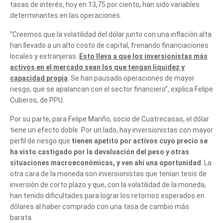
tasas de interés, hoy en 13,75 por ciento, han sido variables
determinantes en las operaciones.
“Creemos que la volatilidad del dólar junto con una inflación alta
han llevado a un alto costo de capital, frenando financiaciones
locales y extranjeras.
Esto lleva a que los inversionistas más
activos en el mercado sean los que tengan liquidez y
capacidad propia
. Se han pausado operaciones de mayor
riesgo, que se apalancan con el sector financiero”, explica Felipe
Cuberos, de PPU.
Por su parte, para Felipe Mariño, socio de Cuatrecasas, el dólar
tiene un efecto doble. Por un lado, hay inversionistas con mayor
perfil de riesgo que
tienen apetito por activos cuyo precio se
ha visto castigado por la devaluación del peso y otras
Cuéntanos, ¿Cómo
situaciones macroeconómicas, y ven ahí una oportunidad
. La
otra cara de la moneda son inversionistas que tenían tesis de
inversión de corto plazo y que, con la volatilidad de la moneda,
te podemos ayudar?
han tenido dificultades para lograr los retornos esperados en
dólares al haber comprado con una tasa de cambio más
barata.