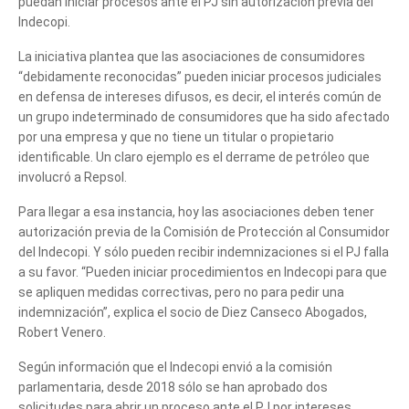
puedan iniciar procesos ante el PJ sin autorización previa del
Indecopi.
La iniciativa plantea que las asociaciones de consumidores
“debidamente reconocidas” pueden iniciar procesos judiciales
en defensa de intereses difusos, es decir, el interés común de
un grupo indeterminado de consumidores que ha sido afectado
por una empresa y que no tiene un titular o propietario
identificable. Un claro ejemplo es el derrame de petróleo que
involucró a Repsol.
Para llegar a esa instancia, hoy las asociaciones deben tener
Cuéntanos, ¿Cómo
autorización previa de la Comisión de Protección al Consumidor
del Indecopi. Y sólo pueden recibir indemnizaciones si el PJ falla
te podemos ayudar?
a su favor. “Pueden iniciar procedimientos en Indecopi para que
se apliquen medidas correctivas, pero no para pedir una
indemnización”, explica el socio de Diez Canseco Abogados,
Robert Venero.
Según información que el Indecopi envió a la comisión
parlamentaria, desde 2018 sólo se han aprobado dos
solicitudes para abrir un proceso ante el PJ por intereses