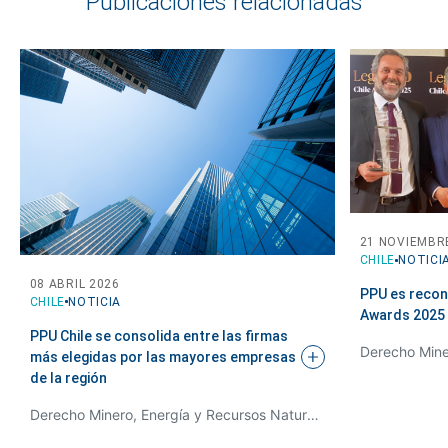
Publicaciones relacionadas
21 NOVIEMBR
CHILE
NOTICI
08 ABRIL 2026
PPU es recon
CHILE
NOTICIA
Awards
2025
PPU Chile se consolida entre las firmas
más elegidas por las mayores empresas
de la
región
Derecho Minero, Energía y Recursos Naturales, Desarrollo de Proyectos y Derecho de Infraestructura