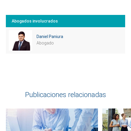
Abogados involucrados
Daniel Paniura
Abogado
Cuéntanos, ¿Cómo
te podemos ayudar?
Publicaciones relacionadas