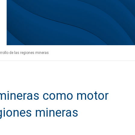
rrollo de las regiones mineras
s mineras como motor
egiones mineras