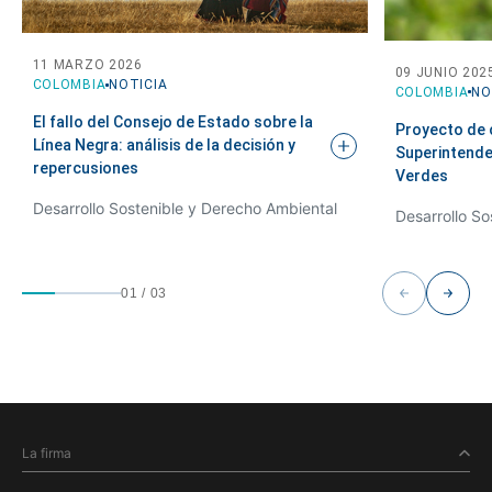
11 MARZO 2026
09 JUNIO 202
COLOMBIA
NOTICIA
COLOMBIA
NO
El fallo del Consejo de Estado sobre la
Proyecto de c
Línea Negra: análisis de la decisión y
Superintende
repercusiones
Verdes
Desarrollo Sostenible y Derecho Ambiental
Desarrollo So
01
/
03
La firma