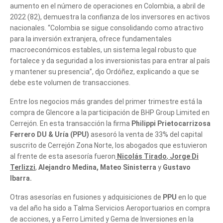
aumento en el número de operaciones en Colombia, a abril de
2022 (82), demuestra la confianza de los inversores en activos
nacionales. “Colombia se sigue consolidando como atractivo
para la inversión extranjera, ofrece fundamentales
macroeconómicos estables, un sistema legal robusto que
fortalece y da seguridad a los inversionistas para entrar al país
y mantener su presencia”, djo Ordóñez, explicando a que se
debe este volumen de transacciones.
fusiones
Entre los negocios más grandes del primer trimestre está la
compra de Glencore a la participación de BHP Group Limited en
Cerrejón. En esta transacción la firma
Philippi Prietocarrizosa
Ferrero DU & Uría (PPU)
asesoró la venta de 33% del capital
suscrito de Cerrejón Zona Norte, los abogados que estuvieron
al frente de esta asesoría fueron
Nicolás Tirado
,
Jorge Di
Terlizzi
,
Alejandro Medina,
Mateo Sinisterra
y
Gustavo
Ibarra.
fusiones
Otras asesorías en fusiones y adquisiciones de
PPU
en lo que
va del año ha sido a Talma Servicios Aeroportuarios en compra
de acciones, y a Ferro Limited y Gema de Inversiones en la