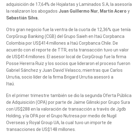
adquisición de 17,64% de Hojalatas y Laminados S.A; la asesoría
la realizaron los abogados
Juan Guillermo Nur
,
Martín Acero
y
Sebastián Silva.
fusiones
Otro gran negocio fue la ventra de la cuota de 12,36% que tenía
CorpGroup Banking (CGB) del Grupo Saieh en Itaú Corpbanca
Colombia por US$414 millones a Itaú Corpbanca Chile. De
acuerdo con el reporte de TTR, esta transacción tuvo un valor
de US$414 millones. El asesor local de CorpGroup fue la firma
Posse Hererra Ruiz y los socios que lideraron el proceso fueron
Gabriel Sánchez y Juan David Velasco; mientras que Carlos
Urrutia, socio líder de la firma Brigard Urrutia asesoró a
Itaú.
fusiones
En el primer trimestre también se dio la segunda Oferta Pública
de Adquisición (OPA) por parte de Jaime Gilinski por Grupo Sura
con US$288 en la valoración de transacción a través de Jgdb
Holding, y la OPA por el Grupo Nutresa por medio de Nugil
Overseas y Royal Group UA, la cual tuvo un importe de
transacciones de US$148 millones.
fusiones