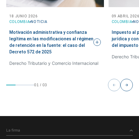
18 JUNIO 2026
09 ABRIL 202
COLOMBIA
NOTICIA
COLOMBIA
NO
Motivación administrativa y confianza
Impuesto al 
legítima en las modificaciones al régimen
jurídica y co
de retención en la fuente: el caso del
del
impuesto
Decreto 572 de
2025
Derecho Tribu
Derecho Tributario y Comercio Internacional
01
/
03
La firma