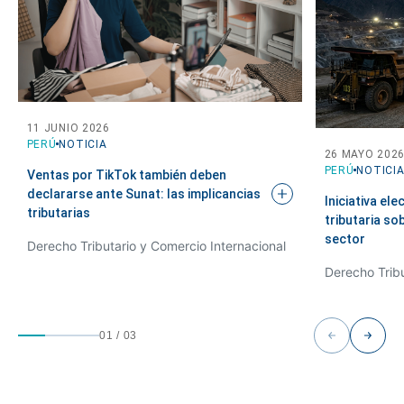
11 JUNIO 2026
PERÚ
NOTICIA
26 MAYO 202
PERÚ
NOTICI
Ventas por TikTok también deben
declararse ante Sunat: las implicancias
Iniciativa ele
tributarias
tributaria so
sector
Derecho Tributario y Comercio Internacional
Derecho Tribu
01
/
03