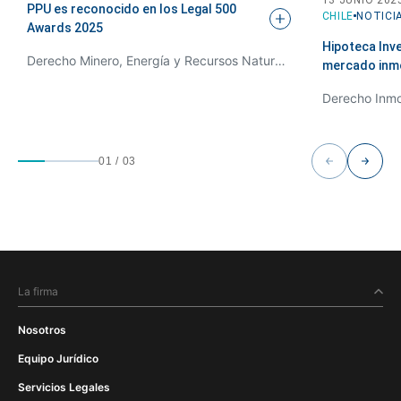
PPU es reconocido en los Legal 500
CHILE
NOTICI
Awards
2025
Hipoteca Inve
Derecho Minero, Energía y Recursos Naturales, Derecho de Recursos Hídricos, Derecho Inmobiliario y Urbanístico
mercado inmo
Derecho Inmob
01
/
03
La firma
Nosotros
Equipo Jurídico
Servicios Legales