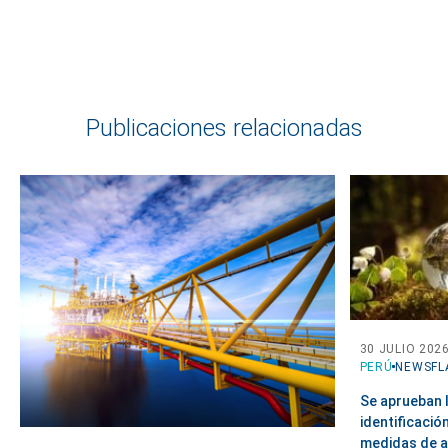
Publicaciones relacionadas
30 JULIO 202
PERÚ
NEWSFL
Se aprueban l
identificació
medidas de ad