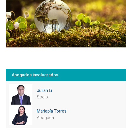
Abogados involucrados
Julián Li
Cuéntanos, ¿Cómo
Socio
te podemos ayudar?
Mariapía Torres
Abogada