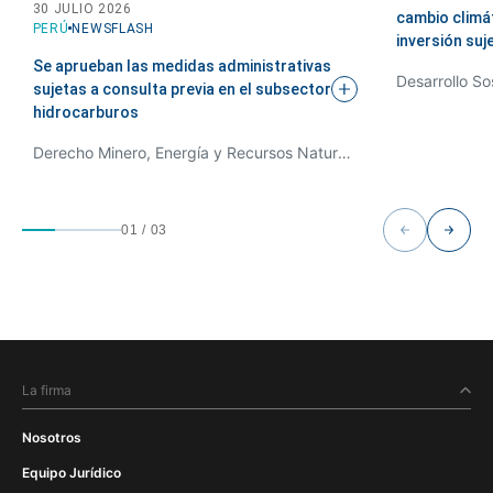
30 JULIO 2026
cambio climá
PERÚ
NEWSFLASH
inversión suj
Se aprueban las medidas administrativas
Desarrollo So
sujetas a consulta previa en el subsector
hidrocarburos
Derecho Minero, Energía y Recursos Naturales, Desarrollo Sostenible y Derecho Ambiental
01
/
03
La firma
Nosotros
Equipo Jurídico