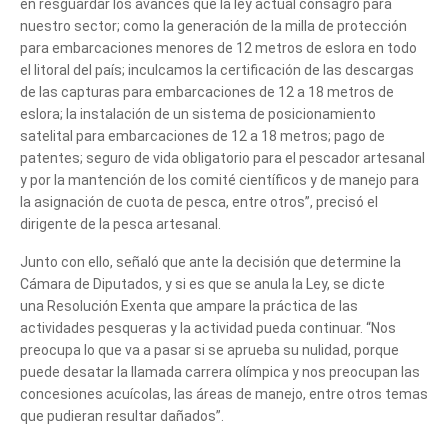
en resguardar los avances que la ley actual consagró para
nuestro sector; como la generación de la milla de protección
para embarcaciones menores de 12 metros de eslora en todo
el litoral del país; inculcamos la certificación de las descargas
de las capturas para embarcaciones de 12 a 18 metros de
eslora; la instalación de un sistema de posicionamiento
satelital para embarcaciones de 12 a 18 metros; pago de
Cuéntanos, ¿Cómo
patentes; seguro de vida obligatorio para el pescador artesanal
y por la mantención de los comité científicos y de manejo para
te podemos ayudar?
la asignación de cuota de pesca, entre otros”, precisó el
dirigente de la pesca artesanal.
Junto con ello, señaló que ante la decisión que determine la
Cámara de Diputados, y si es que se anula la Ley, se dicte
una Resolución Exenta que ampare la práctica de las
actividades pesqueras y la actividad pueda continuar. “Nos
preocupa lo que va a pasar si se aprueba su nulidad, porque
puede desatar la llamada carrera olímpica y nos preocupan las
concesiones acuícolas, las áreas de manejo, entre otros temas
que pudieran resultar dañados”.