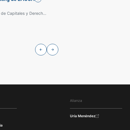
Servicios Financieros, Mercado de Capitales y Derecho Bancario
Derecho Minero, Energía y Recursos Naturales, Derecho de Recursos Hídricos, Derecho Inmobiliario y Urbanístico
Derecho Minero, Energía y Recursos Naturales, Desarrollo de Proyectos y Derecho de Infraestructura
Alianza
Uría Menéndez
ia