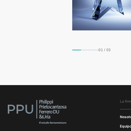
01
/
03
La fir
Nosot
Equipo