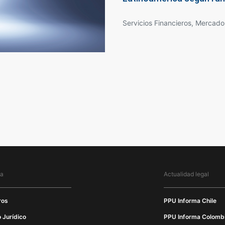
región
ma
Actualidad legal
ros
PPU Informa Chile
 Jurídico
PPU Informa Colomb