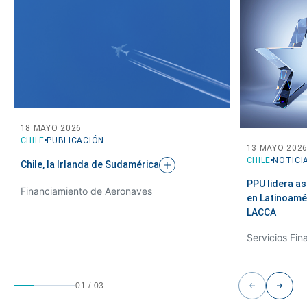
18 MAYO 2026
CHILE
PUBLICACIÓN
13 MAYO 202
CHILE
NOTICI
Chile, la Irlanda de
Sudamérica
PPU lidera as
Financiamiento de Aeronaves
en Latinoamé
LACCA
01
/
03