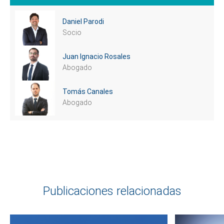
Daniel Parodi
Socio
Juan Ignacio Rosales
Abogado
Tomás Canales
Abogado
Cuéntanos, ¿Cómo
te podemos ayudar?
Publicaciones relacionadas