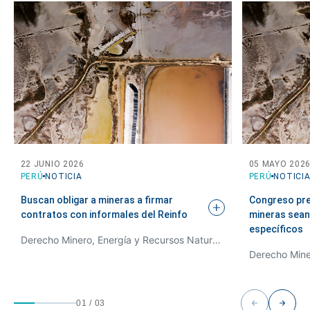
22 JUNIO 2026
05 MAYO 202
PERÚ
NOTICIA
PERÚ
NOTICI
Buscan obligar a mineras a firmar
Congreso pr
contratos con informales del
Reinfo
mineras sean 
específicos
Derecho Minero, Energía y Recursos Naturales
01
/
03