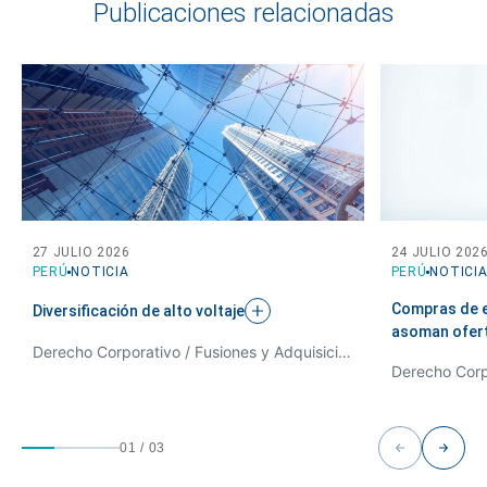
Publicaciones relacionadas
te podemos ayudar?
27 JULIO 2026
24 JULIO 202
PERÚ
NOTICIA
PERÚ
NOTICI
Compras de e
Diversificación de alto
voltaje
asoman ofer
Derecho Corporativo / Fusiones y Adquisiciones
01
/
03