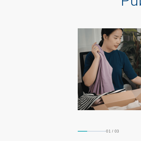
Pu
01
/
03