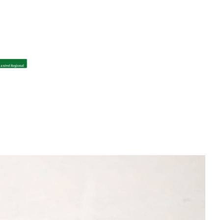
Cuéntanos, ¿Cómo
te podemos ayudar?