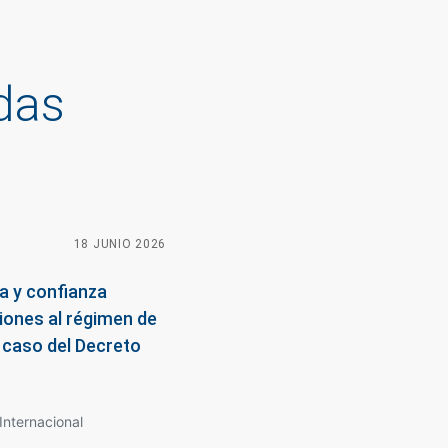
das
18 JUNIO 2026
03 MARZO 2026
09 ABRIL 2026
a y confianza
seguridad jurídica y
peraciones de
ciones al régimen de
costo del
, Panamá y Costa
l caso del Decreto
Internacional
 y Adquisiciones
Internacional