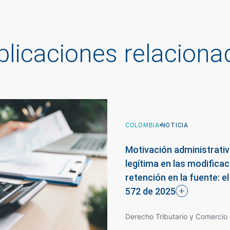
blicaciones relaciona
COLOMBIA
NOTICIA
COLOMBIA
COLOMBIA
NOTICIA
NOTICIA
Motivación administrativ
Impuesto al patrimonio: ¿
Davivienda integra las o
legítima en las modifica
confianza? El verdadero 
Scotiabank en Colombia
retención en la fuente: e
impuesto
Rica
572 de
2025
Derecho Tributario y Comercio 
Derecho Corporativo / Fusiones
Derecho Tributario y Comercio 