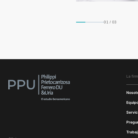
01
/
03
La fir
Nosot
Equipo
Servic
Pregu
Trabaj