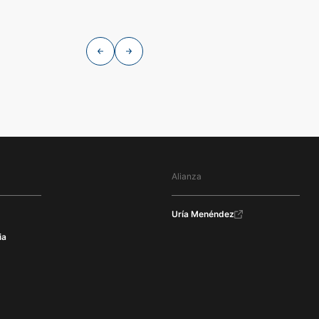
Alianza
Uría Menéndez
ia