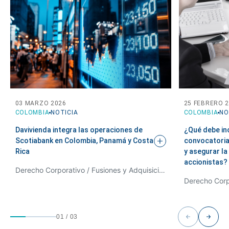
03 MARZO 2026
25 FEBRERO 
COLOMBIA
NOTICIA
COLOMBIA
NO
Davivienda integra las operaciones de
¿Qué debe inc
Scotiabank en Colombia, Panamá y Costa
convocatoria 
Rica
y asegurar la
accionistas?
Derecho Corporativo / Fusiones y Adquisiciones
01
/
03