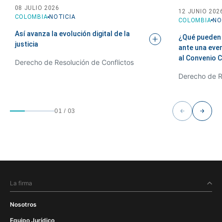
08 JULIO 2026
12 JUNIO 202
COLOMBIA
NOTICIA
COLOMBIA
NO
Así avanza la evolución digital de la
¿Qué pueden 
justicia
ante una eve
al Convenio
C
Derecho de Resolución de Conflictos
Derecho de R
01
/
03
La firma
Nosotros
Equipo Jurídico