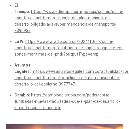
El
Tiempo:
https://www.eltiempo.com/justicia/cortes/corte-
constitucional-tumbo-articulo-del-plan-nacional-de-
desarrollo-ligado-a-la-superintendencia-de-transporte-
3390937
La W:
https://www.wradio.com.co/2024/10/17/corte-
constitucional-tumbo-facultades-de-supertransporte-en-
zonas-maritimas-del-pnd/?outputType=amp
Asuntos
Legales:
https://www.asuntoslegales.com.co/actualidad/cor
constitucional-tumbo-otro-articulo-del-plan-nacional-de-
desarrollo-del-gobierno-3977747
Cambio:
https://cambiocolombia.com/poder/corte-
tumba-las-nuevas-facultades-que-el-plan-de-desarrollo-
le-dio-la-supertransporte