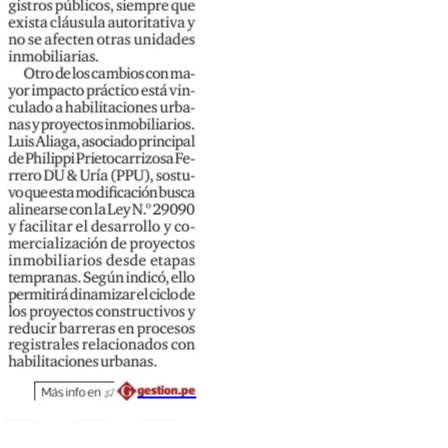
Cuéntanos, ¿Cómo
te podemos ayudar?