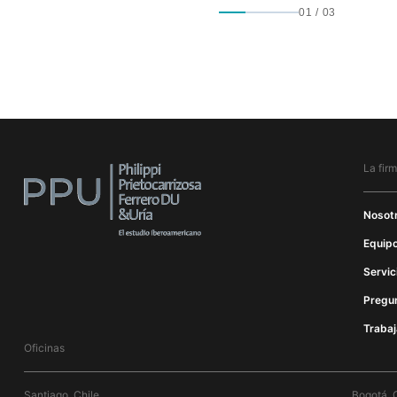
01
/
03
La fir
Nosot
Equipo
Servic
Pregu
Trabaj
Oficinas
Santiago, Chile
Bogotá, 