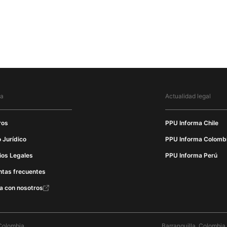
ma
Actualidad legal
ros
PPU Informa Chile
 Jurídico
PPU Informa Colomb
ios Legales
PPU Informa Perú
ntas frecuentes
a con nosotros
Colombia
Barranquilla, Colombia