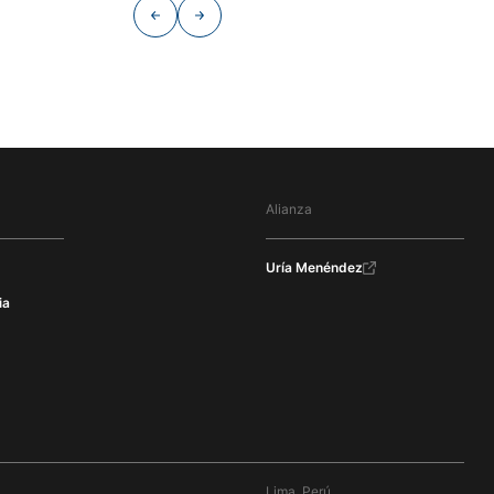
Alianza
Uría Menéndez
ia
Lima, Perú