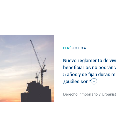
PERÚ
NOTICIA
PERÚ
PERÚ
NOTICIA
NOTICIA
Nuevo reglamento de vivi
beneficiarios no podrán v
Terrenos invadidos: camb
Airbnb en edificios: ¿tie
5 años y se fijan duras m
para formalizar, ¿cuáles
huéspedes a usar las ár
¿cuáles
son?
Derecho Inmobiliario y Urbaníst
Derecho Inmobiliario y Urbaníst
Derecho Inmobiliario y Urbaníst