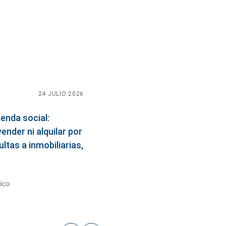
24 JULIO 2026
04 MAYO 2026
04 MAYO 2026
enda social:
ender ni alquilar por
ios a la normativa
nen derecho los
ultas a inmobiliarias,
 son los
eas
comunes?
riesgos?
ico
ico
ico