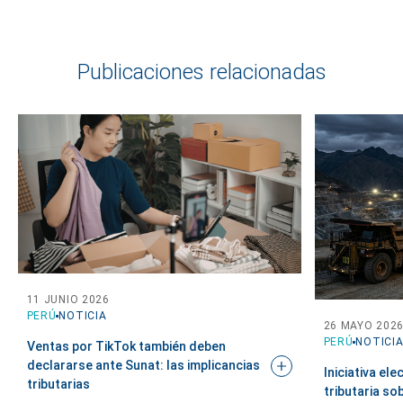
Publicaciones relacionadas
11 JUNIO 2026
PERÚ
NOTICIA
26 MAYO 202
PERÚ
NOTICI
Ventas por TikTok también deben
declararse ante Sunat: las implicancias
Iniciativa ele
tributarias
tributaria so