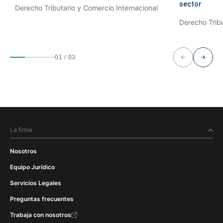
sector
Derecho Tributario y Comercio Internacional
Derecho Tribu
01
/
03
La firma
Nosotros
Equipo Jurídico
Servicios Legales
Preguntas frecuentes
Trabaja con nosotros