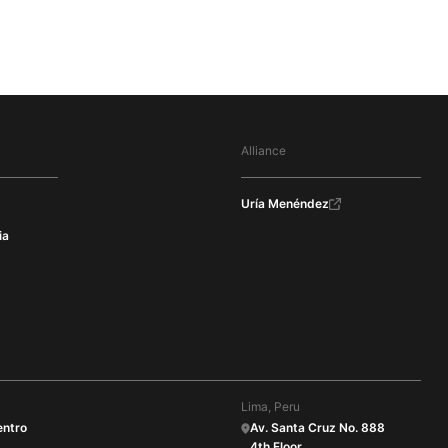
Alliance
Uría Menéndez
ia
Lima, Peru
entro
Av. Santa Cruz No. 888
4th Floor