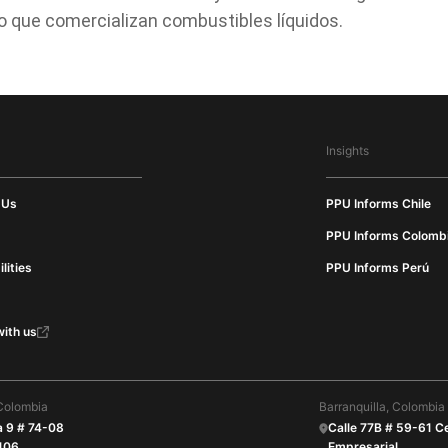
co que comercializan combustibles líquidos.
Insights
 Us
PPU Informs Chile
PPU Informs Colomb
lities
PPU Informs Perú
ith us
Colombia
Barranquilla, Colombia
a 9 # 74-08
Calle 77B # 59-61 C
 106
Empresarial