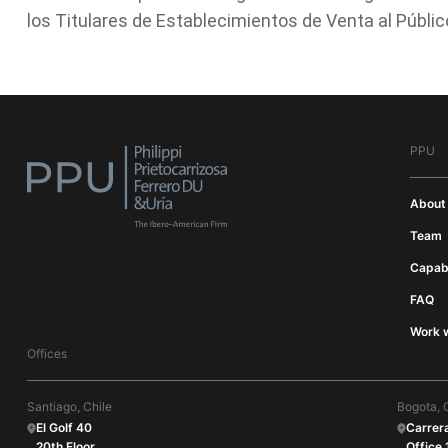
los Titulares de Establecimientos de Venta al Públi
PPU
About
Team
Capabi
FAQ
Work w
Offices
Santiago, Chile
Bogota, 
El Golf 40
Carrer
20th Floor
Office