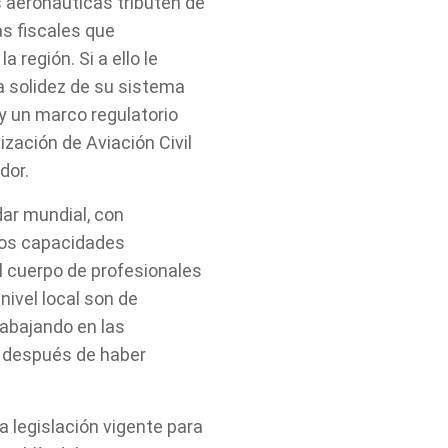
 aeronáuticas tributen de
as fiscales que
a región. Si a ello le
 solidez de su sistema
 y un marco regulatorio
zación de Aviación Civil
dor.
dar mundial, con
mos capacidades
l cuerpo de profesionales
Tell us, how
nivel local son de
rabajando en las
 después de haber
can we help you?
a legislación vigente para