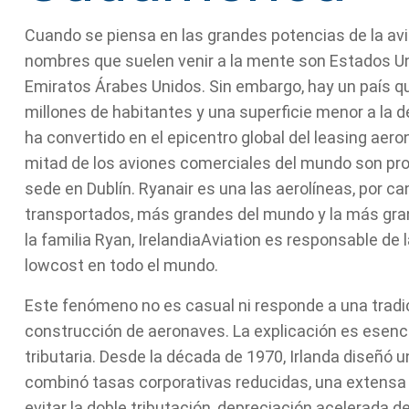
Cuando se piensa en las grandes potencias de la avi
nombres que suelen venir a la mente son Estados Uni
Emiratos Árabes Unidos. Sin embargo, hay un país q
millones de habitantes y una superficie menor a la d
ha convertido en el epicentro global del leasing aero
mitad de los aviones comerciales del mundo son p
sede en Dublín. Ryanair es una las aerolíneas, por c
transportados, más grandes del mundo y la más gran
la familia Ryan, IrelandiaAviation es responsable de 
lowcost en todo el mundo.
Este fenómeno no es casual ni responde a una tradici
construcción de aeronaves. La explicación es esenci
tributaria. Desde la década de 1970, Irlanda diseñó 
combinó tasas corporativas reducidas, una extensa
evitar la doble tributación, depreciación acelerada d