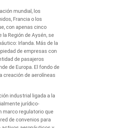
ación mundial, los
dos, Francia o los
ue, con apenas cinco
e la Región de Aysén, se
náutico: Irlanda. Más de la
ropiedad de empresas con
antidad de pasajeros
de de Europa. El fondo de
la creación de aerolíneas
ón industrial ligada a la
almente jurídico-
un marco regulatorio que
 red de convenios para
e activos aeronáuticos y