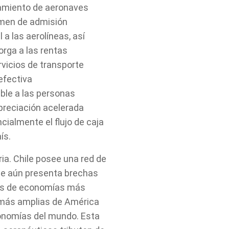
damiento de aeronaves
imen de admisión
a las aerolíneas, así
orga a las rentas
vicios de transporte
efectiva
ble a las personas
epreciación acelerada
cialmente el flujo de caja
ís.
ria. Chile posee una red de
que aún presenta brechas
les de economías más
 más amplias de América
conomías del mundo. Esta