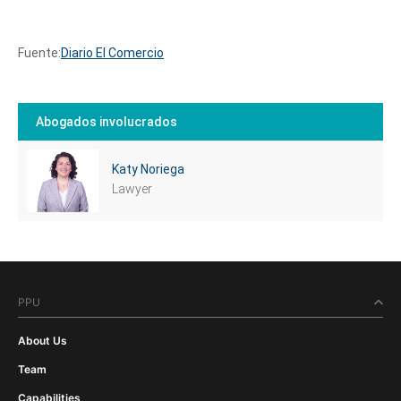
Fuente:
Diario El Comercio
Tell us, how
can we help you?
Abogados involucrados
Katy Noriega
Lawyer
PPU
About Us
Team
Capabilities