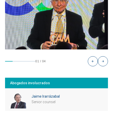
01
/
04
Abogados involucrados
Jaime Irarrázabal
Senior counsel