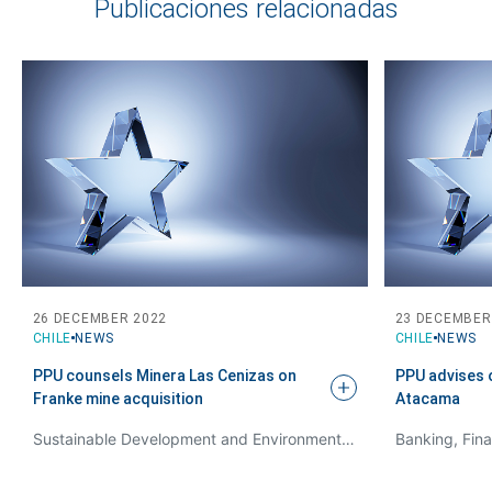
Publicaciones relacionadas
26 DECEMBER 2022
23 DECEMBER
CHILE
NEWS
CHILE
NEWS
PPU counsels Minera Las Cenizas on
PPU advises o
Franke mine
acquisition
Atacama
Sustainable Development and Environmental Law