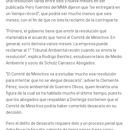
una resolución tarda entre seis y nueve meses en ser
publicada. Pero fuentes del MMA dijeron que “se entregará en
un tiempo récord”, que podría ser mucho menos que seis
meses, con el fin de que no exista reclamo de la contraparte.
“Primero, el gobierno tiene que emitir la resolución que
materializa el acuerdo que tomó el Comité de Ministros. En
general, esto demora varios meses. La empresa puede
reclamar al 1° Tribunal Ambiental recién cuando se emita la
resolución”, explica Rodrigo Benítez, exsubsecretario de Medio
Ambiente y socio de Schulz Carrasco Abogados.
Tell us, how
“El Comité de Ministros va a estudiar mucho esa resolución
can we help you?
para intentar que no se alegue desacato”, advierte Clemente
Pérez, socio ambiental de Guerrero Olivos, quien levanta una
figura de la cual se ha hablado mucho el último tiempo, puesto
que los abogados que respaldan a Dominga sostienen que el
Comité de Ministros podría haber cometido desacato en su
decisión.
Pero el delito de desacato requiere dolo y un proceso penal que
debe llevar la Fiscalía, además de tener penas bajas como