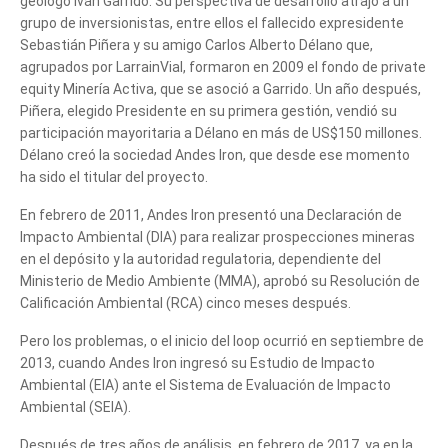
geólogo Iván Garrido. Su perspectiva de desarrollo atrajo a un
grupo de inversionistas, entre ellos el fallecido expresidente
Sebastián Piñera y su amigo Carlos Alberto Délano que,
agrupados por LarrainVial, formaron en 2009 el fondo de private
equity Minería Activa, que se asoció a Garrido. Un año después,
Piñera, elegido Presidente en su primera gestión, vendió su
participación mayoritaria a Délano en más de US$150 millones.
Délano creó la sociedad Andes Iron, que desde ese momento
ha sido el titular del proyecto.
En febrero de 2011, Andes Iron presentó una Declaración de
Impacto Ambiental (DIA) para realizar prospecciones mineras
en el depósito y la autoridad regulatoria, dependiente del
Ministerio de Medio Ambiente (MMA), aprobó su Resolución de
Calificación Ambiental (RCA) cinco meses después.
Pero los problemas, o el inicio del loop ocurrió en septiembre de
2013, cuando Andes Iron ingresó su Estudio de Impacto
Ambiental (EIA) ante el Sistema de Evaluación de Impacto
Ambiental (SEIA).
Después de tres años de análisis, en febrero de 2017, ya en la