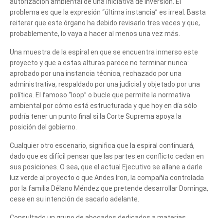
autorización ambiental de una iniciativa de inversión. El
problema es que la expresión “última instancia” es irreal. Basta
reiterar que este órgano ha debido revisarlo tres veces y que,
probablemente, lo vaya a hacer al menos una vez más.
Una muestra de la espiral en que se encuentra inmerso este
proyecto y que a estas alturas parece no terminar nunca:
aprobado por una instancia técnica, rechazado por una
administrativa, respaldado por una judicial y objetado por una
política. El famoso “loop” o bucle que permite la normativa
ambiental por cómo está estructurada y que hoy en día sólo
podría tener un punto final si la Corte Suprema apoya la
posición del gobierno.
Cualquier otro escenario, significa que la espiral continuará,
dado que es difícil pensar que las partes en conflicto cedan en
sus posiciones. O sea, que el actual Ejecutivo se allane a darle
luz verde al proyecto o que Andes Iron, la compañía controlada
por la familia Délano Méndez que pretende desarrollar Dominga,
cese en su intención de sacarlo adelante.
Consultado un grupo de abogados dedicados a materias