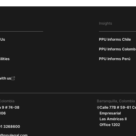
Insights
 Us
PPU Informs Chile
PPU Informs Colomb
lities
PPU Informs Perú
ith us
Colombia
Barranquilla, Colombia
a 9 # 74-08
Calle 77B # 59-61 C
 106
Empresarial
Las Américas II
Office 1202
01 3268600
O@ppulegal.com