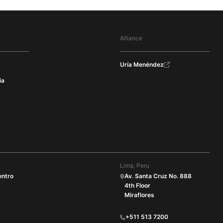
Alliance
Uría Menéndez
ia
Lima, Peru
entro
Av. Santa Cruz No. 888
4th Floor
Miraflores
+511 513 7200