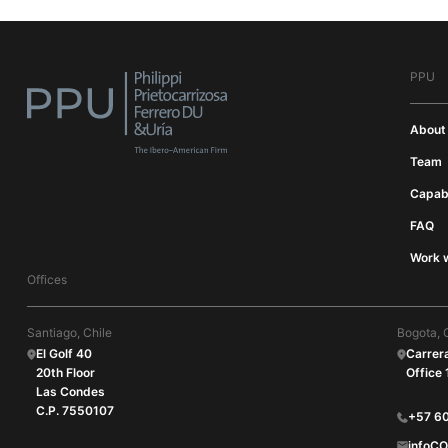
PPU
About
Team
Capabi
FAQ
Work w
Offices
Santiago, Chile
Bogota, 
El Golf 40
Carrer
20th Floor
Office
Las Condes
C.P. 7550107
+57 6
infoC