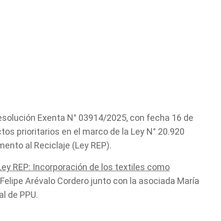
Tell us, how
Resolución Exenta N° 03914/2025, con fecha 16 de
tos prioritarios en el marco de la Ley N° 20.920
can we help you?
ento al Reciclaje (Ley REP).
Ley REP: Incorporación de los textiles como
o Felipe Arévalo Cordero junto con la asociada María
al de PPU.