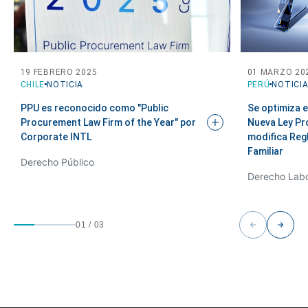
19 FEBRERO 2025
01 MARZO 20
CHILE
NOTICIA
PERÚ
NOTICI
PPU es reconocido como "Public
Se optimiza e
Procurement Law Firm of the Year" por
Nueva Ley Pro
Corporate
INTL
modifica Reg
Familiar
Derecho Público
Derecho Labo
01
/
03