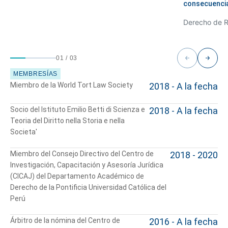
consecuencia
Derecho de R
Cuéntanos, ¿Cómo
te podemos ayudar?
01
/
03
MEMBRESÍAS
Miembro de la World Tort Law Society
2018 - A la fecha
Socio del Istituto Emilio Betti di Scienza e
2018 - A la fecha
Teoria del Diritto nella Storia e nella
Societa'
Miembro del Consejo Directivo del Centro de
2018 - 2020
Investigación, Capacitación y Asesoría Jurídica
(CICAJ) del Departamento Académico de
Derecho de la Pontificia Universidad Católica del
Perú
Árbitro de la nómina del Centro de
2016 - A la fecha