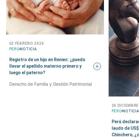
02 FEBRERO 2026
PERÚ
NOTICIA
Registro de un hijo en Reniec: ¿puedo
llevar el apellido materno primero y
luego el
paterno?
Derecho de Familia y Gestión Patrimonial
26 DICIEMBRE
PERÚ
NOTICI
Perú declara
laudo de US$
Chinchero, ¿c