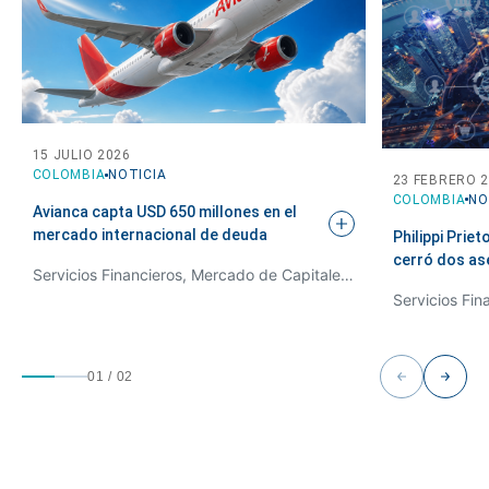
15 JULIO 2026
COLOMBIA
NOTICIA
23 FEBRERO 
COLOMBIA
NO
Avianca capta USD 650 millones en el
mercado internacional de
deuda
Philippi Prie
cerró dos as
Servicios Financieros, Mercado de Capitales y Derecho Bancario
01
/
02