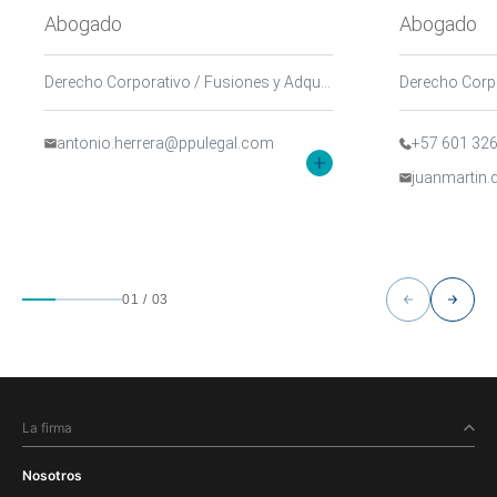
Abogado
Abogado
Derecho Corporativo / Fusiones y Adquisiciones, Servicios Financieros, Mercado de Capitales y Derecho Bancario
antonio.herrera@ppulegal.com
+57 601 32
juanmartin
01
/
03
La firma
Nosotros