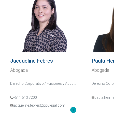
Jacqueline Febres
Paula He
Abogada
Abogada
Derecho Corporativo / Fusiones y Adquisiciones
+511 513 7200
paula.herm
jacqueline.febres@ppulegal.com