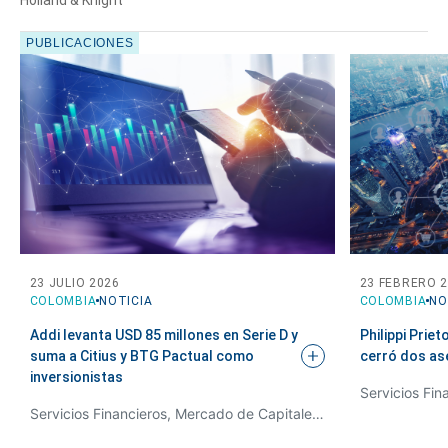
PUBLICACIONES
Cuéntanos, ¿Cómo
23 JULIO 2026
23 FEBRERO 
te podemos ayudar?
COLOMBIA
NOTICIA
COLOMBIA
NO
Addi levanta USD 85 millones en Serie D y
Philippi Prie
suma a Citius y BTG Pactual como
cerró dos as
inversionistas
Servicios Financieros, Mercado de Capitales y Derecho Bancario