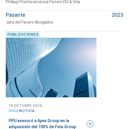
Philippi Prietocarrizosa Ferrero DU & Uría
Pasante
2023
Jara del Favero Abogados
PUBLICACIONES
Cuéntanos, ¿Cómo
te podemos ayudar?
18 OCTUBRE 2024
CHILE
NOTICIA
PPU asesoró a Apex Group en la
adquisición del 100% de Finix
Group