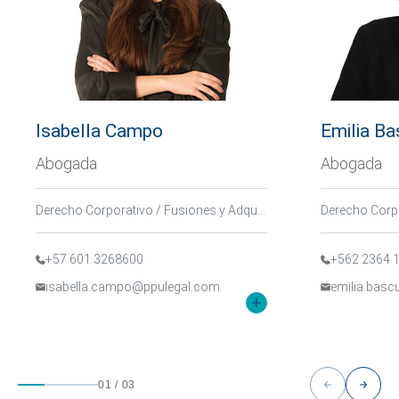
Isabella Campo
Emilia B
Abogada
Abogada
Derecho Corporativo / Fusiones y Adquisiciones, Derecho Inmobiliario y Urbanístico
+57 601 3268600
+562 2364 
isabella.campo@ppulegal.com
emilia.bas
01
/
03