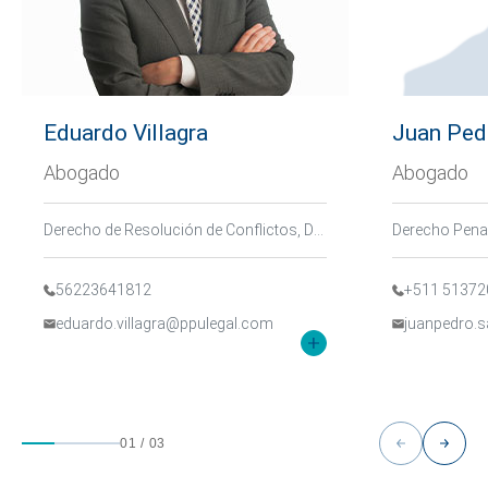
Eduardo Villagra
Juan Ped
Abogado
Abogado
Derecho de Resolución de Conflictos, Derecho Penal Corporativo, Derecho Penal y Compliance
56223641812
+511 51372
eduardo.villagra@ppulegal.com
juanpedro.
01
/
03