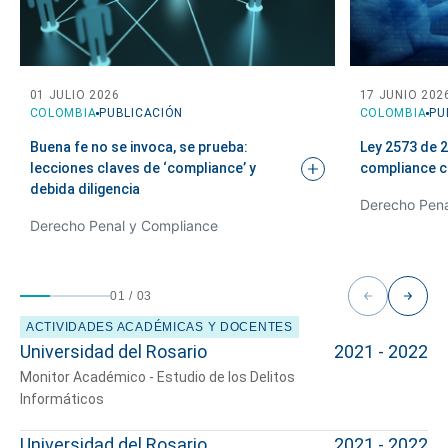
te podemos ayudar?
01 JULIO 2026
17 JUNIO 202
COLOMBIA
PUBLICACIÓN
COLOMBIA
PU
Buena fe no se invoca, se prueba:
Ley 2573 de 2
lecciones claves de ‘compliance’ y
compliance
c
debida
diligencia
Derecho Pena
Derecho Penal y Compliance
01
/
03
ACTIVIDADES ACADÉMICAS Y DOCENTES
Universidad del Rosario
2021 - 2022
Monitor Académico - Estudio de los Delitos
Informáticos
Universidad del Rosario
2021 - 2022