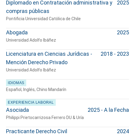
Diplomado en Contratación administrativa y
2025
compras públicas
Cuéntanos, ¿Cómo
Pontificia Universidad Católica de Chile
te podemos ayudar?
Abogada
2025
Universidad Adolfo Ibáñez
Licenciatura en Ciencias Jurídicas -
2018 - 2023
Mención Derecho Privado
Universidad Adolfo Ibáñez
IDIOMAS
Español, Inglés, Chino Mandarín
EXPERIENCIA LABORAL
Asociada
2025 - A la Fecha
Philippi Prietocarrizosa Ferrero DU & Uría
Practicante Derecho Civil
2024