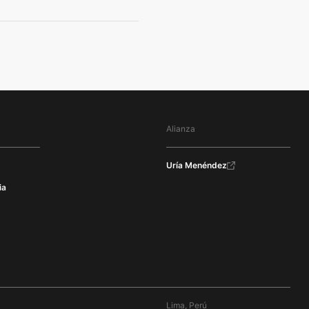
Alianza
Uría Menéndez
ia
Lima, Perú