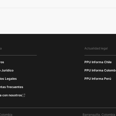
ma
Actualidad legal
ros
PPU Informa Chile
 Jurídico
PPU Informa Colomb
ios Legales
PPU Informa Perú
ntas frecuentes
a con nosotros
Colombia
Barranquilla, Colombia