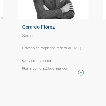
Gerardo Flórez
Socio
Derecho de Propiedad Intelectual, TMT (Tecnología, Medios y Telecomunicaciones), Derecho Digital
+57 601 3268600
gerardo.florez@ppulegal.com