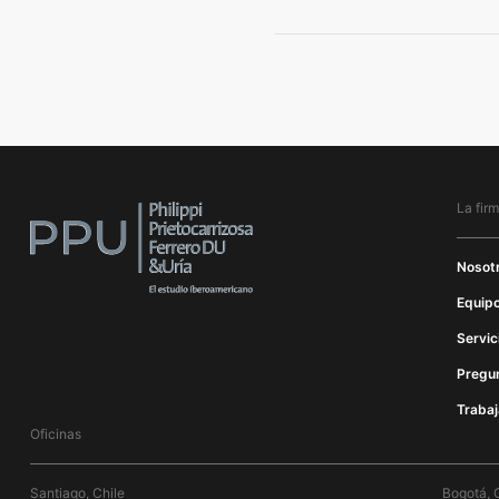
La fir
Nosot
Equipo
Servic
Pregu
Trabaj
Oficinas
Santiago, Chile
Bogotá, 