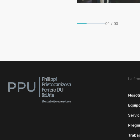
01
/
03
La fir
Nosot
Equipo
Servic
Pregu
Trabaj