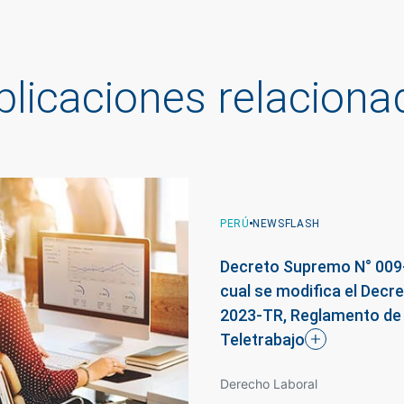
blicaciones relaciona
PERÚ
PERÚ
PERÚ
NEWSFLASH
NEWSFLASH
NEWSFLASH
Decreto Supremo N° 009-
Aprobación de la Ley N°
La Corte Suprema ratifica
cual se modifica el Decr
el derecho al descanso s
Decreto Supremo N° 014
2023-TR, Reglamento de 
alternancia de postura e
modifica el Reglamento d
Teletrabajo
trabajo
Relaciones Colectivas d
Derecho Laboral
Derecho Laboral
Derecho Laboral