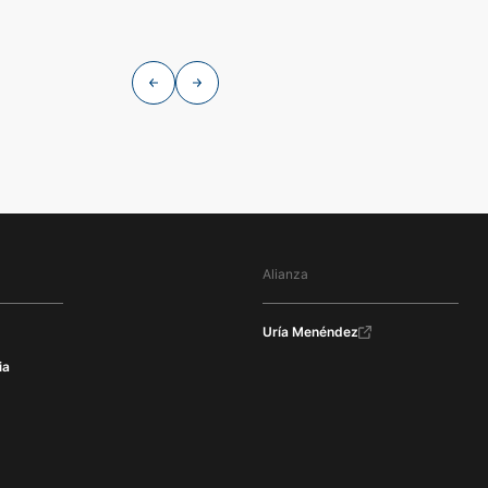
Alianza
Uría Menéndez
ia