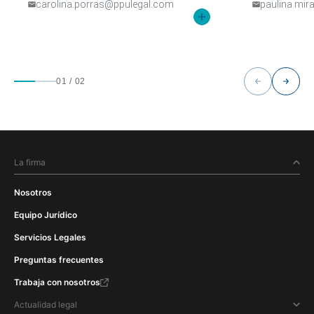
carolina.porras@ppulegal.com
paulina.mi
01
/
02
La firma
Nosotros
Equipo Jurídico
Servicios Legales
Preguntas frecuentes
Trabaja con nosotros
Actualidad legal