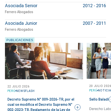
Asociada Senior
2012 - 2016
Cuéntanos, ¿Cómo
Ferrero Abogados
te podemos ayudar?
Asociada Junior
2007 - 2011
Ferrero Abogados
PUBLICACIONES
20 JULIO 202
22 JULIO 2026
PERÚ
NOTICI
PERÚ
NEWSFLASH
Sello
Baladí
Decreto Supremo N° 009-2026-TR, por el
cual se modifica el Decreto Supremo N°
Derecho Labo
002-2023-TR, Reglamento de la Ley de