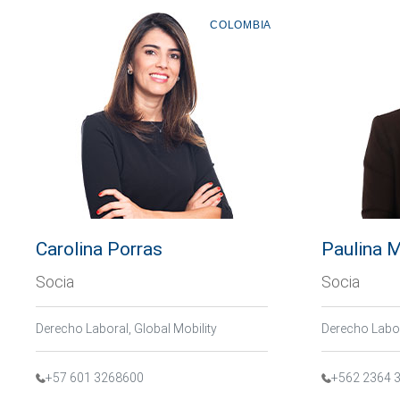
COLOMBIA
Carolina Porras
Paulina 
Socia
Socia
Derecho Laboral, Global Mobility
Derecho Labor
+57 601 3268600
+562 2364 