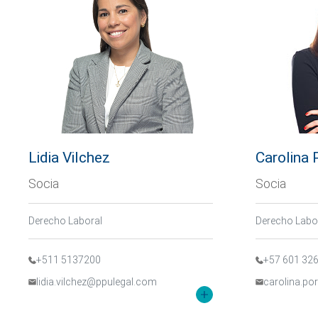
Lidia Vilchez
Carolina 
Socia
Socia
Derecho Laboral
Derecho Labor
+511 5137200
+57 601 32
lidia.vilchez@ppulegal.com
carolina.p