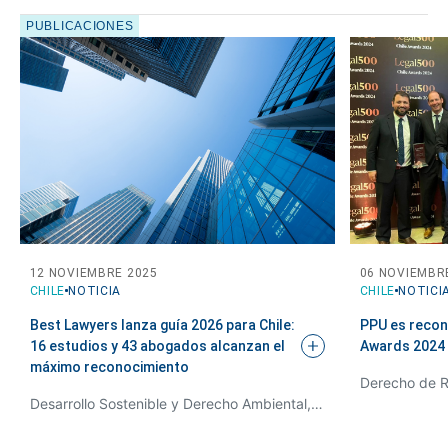
Cuéntanos, ¿Cómo
PUBLICACIONES
te podemos ayudar?
12 NOVIEMBRE 2025
06 NOVIEMBR
CHILE
NOTICIA
CHILE
NOTICI
Best Lawyers lanza guía 2026 para Chile:
PPU es recon
16 estudios y 43 abogados alcanzan el
Awards
2024
máximo
reconocimiento
Desarrollo Sostenible y Derecho Ambiental, Derecho Minero, Energía y Recursos Naturales, Derecho de Recursos Hídricos, Derecho Laboral