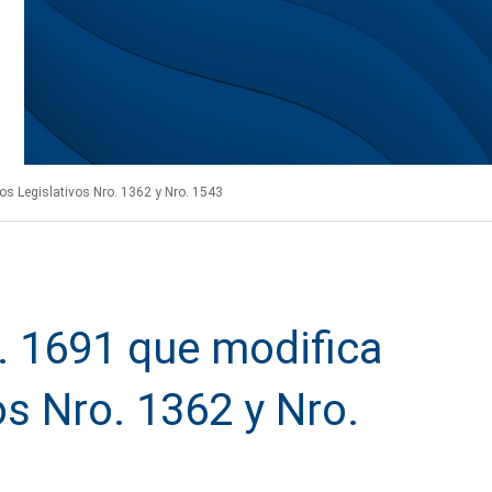
tos Legislativos Nro. 1362 y Nro. 1543
o. 1691 que modifica
os Nro. 1362 y Nro.