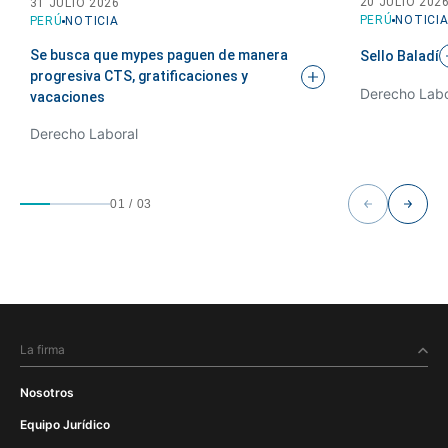
20 JULIO 202
31 JULIO 2026
PERÚ
NOTICI
PERÚ
NOTICIA
Se busca que mypes paguen de manera
Sello
Baladí
progresiva CTS, gratificaciones y
Derecho Labo
vacaciones
Derecho Laboral
01
/
03
La firma
Nosotros
Equipo Jurídico