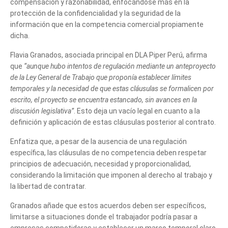
compensación y razonabilidad, enfocándose más en la
protección de la confidencialidad y la seguridad de la
información que en la competencia comercial propiamente
dicha.
Cuéntanos, ¿Cómo
Flavia Granados, asociada principal en DLA Piper Perú, afirma
que
“aunque hubo intentos de regulación mediante un anteproyecto
te podemos ayudar?
de la Ley General de Trabajo que proponía establecer límites
temporales y la necesidad de que estas cláusulas se formalicen por
escrito, el proyecto se encuentra estancado, sin avances en la
discusión legislativa”
. Esto deja un vacío legal en cuanto a la
definición y aplicación de estas cláusulas posterior al contrato.
Enfatiza que, a pesar de la ausencia de una regulación
específica, las cláusulas de no competencia deben respetar
principios de adecuación, necesidad y proporcionalidad,
considerando la limitación que imponen al derecho al trabajo y
la libertad de contratar.
Granados añade que estos acuerdos deben ser específicos,
limitarse a situaciones donde el trabajador podría pasar a
empresas competidoras y establecer un marco temporal claro,