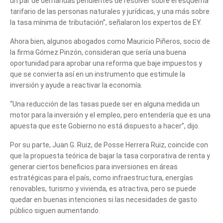
un par de demandas pendientes de resolver sobre el esquema
tarifario de las personas naturales y jurídicas, y una más sobre
la tasa mínima de tributación”, señalaron los expertos de EY.
Ahora bien, algunos abogados como Mauricio Piñeros, socio de
la firma Gómez Pinzón, consideran que sería una buena
oportunidad para aprobar una reforma que baje impuestos y
que se convierta así en un instrumento que estimule la
inversión y ayude a reactivar la economía.
Cuéntanos, ¿Cómo
“Una reducción de las tasas puede ser en alguna medida un
motor para la inversión y el empleo, pero entendería que es una
te podemos ayudar?
apuesta que este Gobierno no está dispuesto a hacer”, dijo.
Por su parte, Juan G. Ruiz, de Posse Herrera Ruiz, coincide con
que la propuesta teórica de bajar la tasa corporativa de renta y
generar ciertos beneficios para inversiones en áreas
estratégicas para el país, como infraestructura, energías
renovables, turismo y vivienda, es atractiva, pero se puede
quedar en buenas intenciones si las necesidades de gasto
público siguen aumentando.