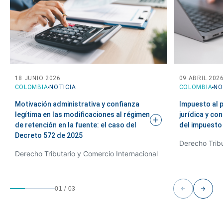
18 JUNIO 2026
09 ABRIL 202
COLOMBIA
NOTICIA
COLOMBIA
NO
Motivación administrativa y confianza
Impuesto al 
legítima en las modificaciones al régimen
jurídica y co
de retención en la fuente: el caso del
del
impuesto
Decreto 572 de
2025
Derecho Tribu
Derecho Tributario y Comercio Internacional
01
/
03