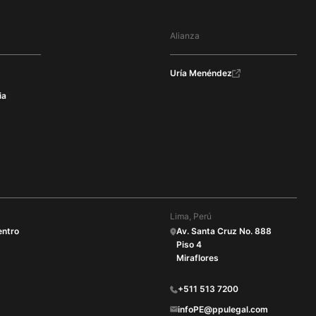
Alianza
Uría Menéndez
ia
Lima, Perú
entro
Av. Santa Cruz No. 888
Piso 4
Miraflores
+511 513 7200
infoPE@ppulegal.com