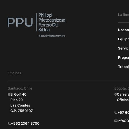
La fir
Nosot
Equipo
Servic
Pregu
Trabaj
Oficinas
Santiago, Chile
Bogotá, 
El Golf 40
Carrer
Piso 20
Oficina
Las Condes
C.P. 7550107
+57 6
infoC
+562 2364 3700