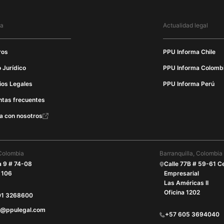
ma
Actualidad legal
ros
PPU Informa Chile
 Jurídico
PPU Informa Colomb
ios Legales
PPU Informa Perú
ntas frecuentes
a con nosotros
Colombia
Barranquilla, Colombia
a 9 # 74-08
Calle 77B # 59-61 C
 106
Empresarial
Las Américas II
Oficina 1202
01 3268600
O@ppulegal.com
+57 605 3694040